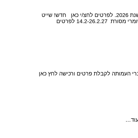
טיולי חו"ל לחברי עמותת בוגרי לאומי הטבה קבועה למגוון הפלגות במגוון יעדים של חברת גולדן טורס בשנת 2026. לפרטים לחצ/י כאן חדש! שייט
נהרות – שווקים ואורות חג המולד 4-10.12.26 לפרטים והרשמה לחצ/י כאן ויטנאם – טיול מתאים גם לשומרי מסורת 14.2-26.2.27 לפרטים