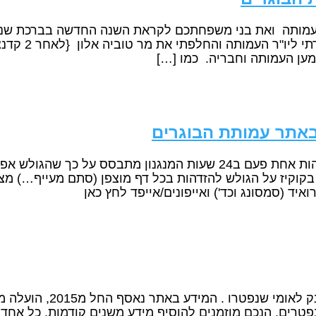
עמותה ואת בני משפחתכם לקראת השנה החדשה בברכת שנה 
בבחירות שהתקיי
מען העמותה וחבריה. כמו […]
באתר עמותת הבוגרים
מנגנון ההזדהות באתר העמותה מאפשר הזדהות אחת פעם ב24 שעות המנגנ
 בקוקיז על הגולש להזדהות בכל דף מוצפן (סתם מעייף…) מצ
ד (סמסונג וכד') ואייפונים/אייפד לחץ כאן
קיר הזיכרון הוא פרויקט הנ
רים, הנכם מוזמנים להוסיף מידע משנים קודמות. כל אחד 