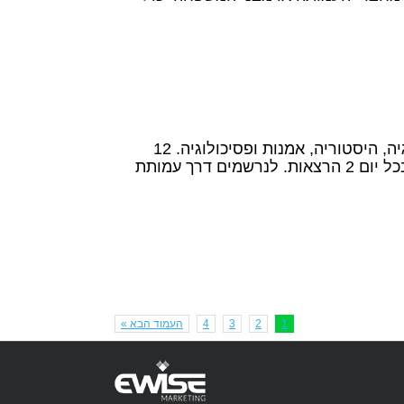
זה הזמן להירשם למכללת השחר – להרצאות הקיץ; מ"מגש הכסף" ועד ביולוגיה עתידנית, מוסיקה, נוסטלגיה, היסטוריה, אמנות ופסיכולוגיה. 12
מפגשי קיץ מרתקים בזום וגם במוזיאון ארץ ישראל בתל אביב החל מה – 21/6 , אחת לשבוע בימי רביעי, בכל יום 2 הרצאות. לנרשמים דרך עמותת
1
2
3
4
העמוד הבא »