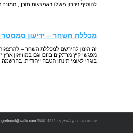
להוסיף זיכרון משלו באמצעות תוכן , תמונה א
מכללת השחר – ידיעון סמסטר קיץ 
בוגרי לאומי תינתן הטבה ייחודית: בהרשמה ל 5 הרצאות ומעלה, תקבלו [
עמותת בוגרי בנק לאומי, ע.ר 580014348
ogerleumi@walla.com