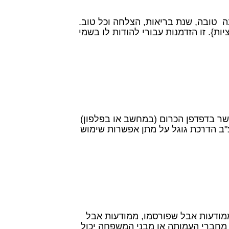
טובה, שנת בריאות, הצלחה וכל טוב.
מו בחודש מאי השנה, נבחרתי ליו"ר העמותה והחלפתי את מר טוביה אלון {לאחר 2 קדנציות}. זו הזדמנות עבורי להודות לו בשמי
ון מתבסס על כך שהגולש אפשר בדפדפן הכרום (במחשב או בפלפון)
"ב הדרכת גוגל על מתן אפשרות שימוש
צחה לחברינו מבנק לאומי שנפטרו . המידע באתר נאסף החל מ2015, הועלה ממודעות אבל שפורסמו, ממודעות אבל
מחברי העמותה או מבני המשפחה יכול