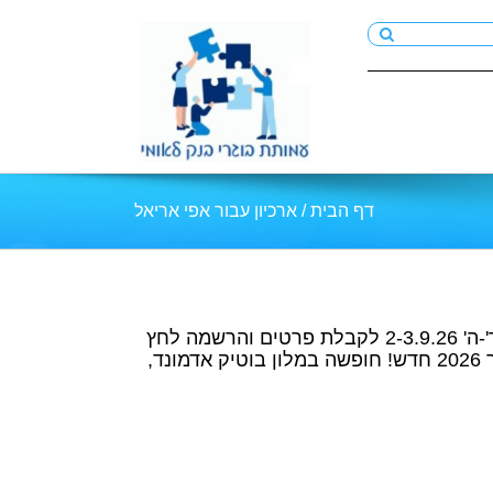
דף הבית
/
ארכיון עבור אפי אריאל
טיולים ונופשים בארץ לחברי עמותת בוגרי לאומי ספטמבר 2026 טיול סליחות ולינה ברמת רחל בימים ד'-ה' 2-3.9.26 לקבלת פרטים והרשמה לחץ
כאן חדש! חופשה במלון וורט ים המלח בימים א'-ד' 6-9.9.26 לקבלת פרטים והרשמה לחץ כאן אוקטובר 2026 חדש! חופשה במלון בוטיק אדמונד,