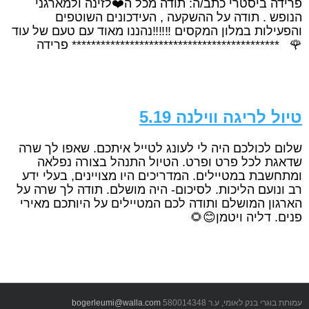
‏‏פרידה ביסטרי כתב/ה: תודה מכל ה❤️לזינה ולמארגני
הנופש . תודה על ההשקעה , העידכונים השוטפים
והפעילות במלון המקסים ‼️‼️‼️נהננו מאוד עם טעם של עוד
🌹 ******************************************* פרידה
טיול לריגה ווילנה 5.19
שלום לכולכם היה לי לעונג לטייל איתכם. שאפו לך שרה
שדאגת לכל פרט ופרט. הטיול התנהל בצורה נפלאה
ומתחשבת במטיילים. המדריכים היו מצויינים, בעלי ידע
רב ונועם הליכות. לסיכום- היה מושלם. תודה לך שרה על
הארגון המושלם ותודה לכם המטיילים על היותכם מאירי
פנים. דליה ויטמן😊🌻
עמותת בוגרי בנק לאומי, ע.ר 580014348
bogerleumi@walla.com