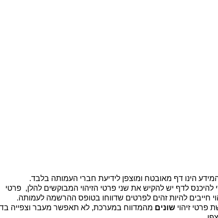
ית |
קיר זיכרון |
מידע כללי לבוגרים |
יצירת קשר
b
מידע הינו דף מאובטח ומוצפן לידיעת חברי העמותה בלבד.
 להיכנס לדף יש להקיש את שני פרטי הזיהוי המבוקשים להלן, פרטי
וי חייבים להיות זהים לפרטים שדווחו בטופס ההרשמה לעמותה.
 פרטי זיהוי
שונים
מהמדווח במערכת, לא תאפשר מעבר וצפייה בד
פן.