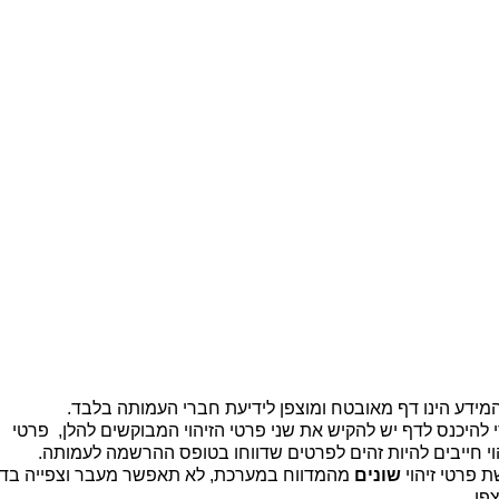
ית |
קיר זיכרון |
מידע כללי לבוגרים |
יצירת קשר
b
מידע הינו דף מאובטח ומוצפן לידיעת חברי העמותה בלבד.
 להיכנס לדף יש להקיש את שני פרטי הזיהוי המבוקשים להלן, פרטי
וי חייבים להיות זהים לפרטים שדווחו בטופס ההרשמה לעמותה.
 פרטי זיהוי
שונים
מהמדווח במערכת, לא תאפשר מעבר וצפייה בד
פן.