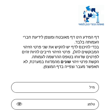
דף הבית |
יצירת קשר |
הרשמה
דף המידע הינו דף מאובטח ומוצפן לידיעת חברי
עמותת בוגרי בנק לאומי, ע.ר 580014348
bogerleumi@walla.com
העמותה בלבד.
בכדי להיכנס לדף יש להקיש את שני פרטי הזיהוי
המבוקשים להלן, פרטי הזיהוי חייבים להיות זהים
לפרטים שדווחו בטופס ההרשמה לעמותה.
הקשת פרטי זיהוי
שונים
מהמדווח במערכת, לא
תאפשר מעבר וצפייה בדף המוצפן.