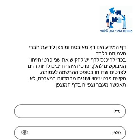
דף הבית |
יצירת קשר |
הרשמה
דף המידע הינו דף מאובטח ומוצפן לידיעת חברי
עמותת בוגרי בנק לאומי, ע.ר 580014348
bogerleumi@walla.com
העמותה בלבד.
בכדי להיכנס לדף יש להקיש את שני פרטי הזיהוי
המבוקשים להלן, פרטי הזיהוי חייבים להיות זהים
לפרטים שדווחו בטופס ההרשמה לעמותה.
הקשת פרטי זיהוי
שונים
מהמדווח במערכת, לא
תאפשר מעבר וצפייה בדף המוצפן.