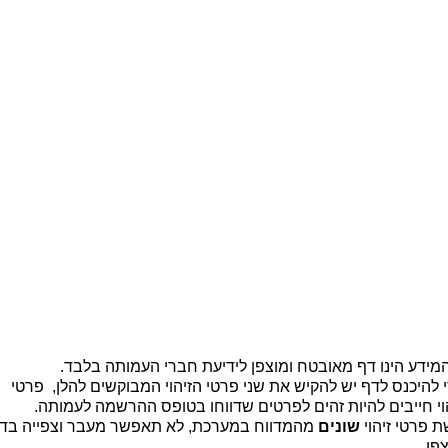
ית |
קיר זיכרון |
מידע כללי לבוגרים |
יצירת קשר
b
מידע הינו דף מאובטח ומוצפן לידיעת חברי העמותה בלבד.
 להיכנס לדף יש להקיש את שני פרטי הזיהוי המבוקשים להלן, פרטי
וי חייבים להיות זהים לפרטים שדווחו בטופס ההרשמה לעמותה.
 פרטי זיהוי
שונים
מהמדווח במערכת, לא תאפשר מעבר וצפייה בד
פן.