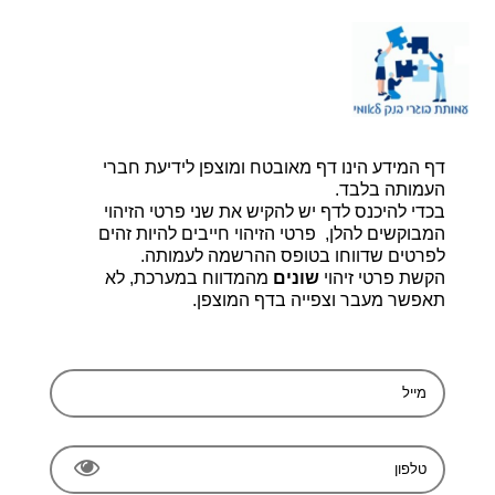
דף הבית |
יצירת קשר |
הרשמה
דף המידע הינו דף מאובטח ומוצפן לידיעת חברי
עמותת בוגרי בנק לאומי, ע.ר 580014348
bogerleumi@walla.com
העמותה בלבד.
בכדי להיכנס לדף יש להקיש את שני פרטי הזיהוי
המבוקשים להלן, פרטי הזיהוי חייבים להיות זהים
לפרטים שדווחו בטופס ההרשמה לעמותה.
הקשת פרטי זיהוי
שונים
מהמדווח במערכת, לא
תאפשר מעבר וצפייה בדף המוצפן.