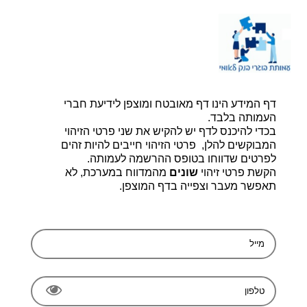
דף הבית |
יצירת קשר |
הרשמה
דף המידע הינו דף מאובטח ומוצפן לידיעת חברי
עמותת בוגרי בנק לאומי, ע.ר 580014348
bogerleumi@walla.com
העמותה בלבד.
בכדי להיכנס לדף יש להקיש את שני פרטי הזיהוי
המבוקשים להלן, פרטי הזיהוי חייבים להיות זהים
לפרטים שדווחו בטופס ההרשמה לעמותה.
הקשת פרטי זיהוי
שונים
מהמדווח במערכת, לא
תאפשר מעבר וצפייה בדף המוצפן.