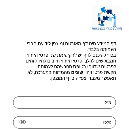
דף הבית |
יצירת קשר |
הרשמה
דף המידע הינו דף מאובטח ומוצפן לידיעת חברי
עמותת בוגרי בנק לאומי, ע.ר 580014348
bogerleumi@walla.com
העמותה בלבד.
בכדי להיכנס לדף יש להקיש את שני פרטי הזיהוי
המבוקשים להלן, פרטי הזיהוי חייבים להיות זהים
לפרטים שדווחו בטופס ההרשמה לעמותה.
הקשת פרטי זיהוי
שונים
מהמדווח במערכת, לא
תאפשר מעבר וצפייה בדף המוצפן.