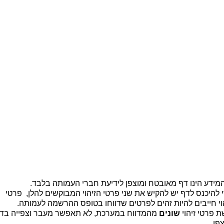
ית |
קיר זיכרון |
מידע כללי לבוגרים |
יצירת קשר
b
מידע הינו דף מאובטח ומוצפן לידיעת חברי העמותה בלבד.
 להיכנס לדף יש להקיש את שני פרטי הזיהוי המבוקשים להלן, פרטי
וי חייבים להיות זהים לפרטים שדווחו בטופס ההרשמה לעמותה.
 פרטי זיהוי
שונים
מהמדווח במערכת, לא תאפשר מעבר וצפייה בד
פן.