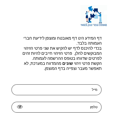
דף הבית |
יצירת קשר |
הרשמה
דף המידע הינו דף מאובטח ומוצפן לידיעת חברי
עמותת בוגרי בנק לאומי, ע.ר 580014348
bogerleumi@walla.com
העמותה בלבד.
בכדי להיכנס לדף יש להקיש את שני פרטי הזיהוי
המבוקשים להלן, פרטי הזיהוי חייבים להיות זהים
לפרטים שדווחו בטופס ההרשמה לעמותה.
הקשת פרטי זיהוי
שונים
מהמדווח במערכת, לא
תאפשר מעבר וצפייה בדף המוצפן.