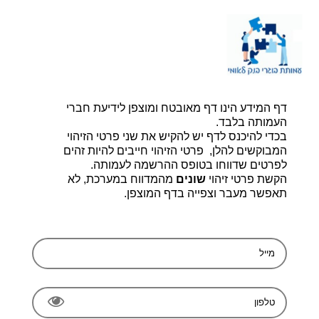
דף הבית |
יצירת קשר |
הרשמה
דף המידע הינו דף מאובטח ומוצפן לידיעת חברי
עמותת בוגרי בנק לאומי, ע.ר 580014348
bogerleumi@walla.com
העמותה בלבד.
בכדי להיכנס לדף יש להקיש את שני פרטי הזיהוי
המבוקשים להלן, פרטי הזיהוי חייבים להיות זהים
לפרטים שדווחו בטופס ההרשמה לעמותה.
הקשת פרטי זיהוי
שונים
מהמדווח במערכת, לא
תאפשר מעבר וצפייה בדף המוצפן.