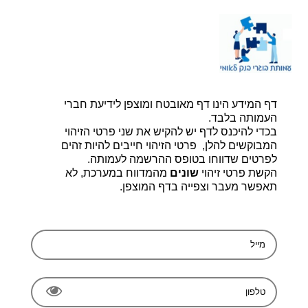
דף הבית |
יצירת קשר |
הרשמה
דף המידע הינו דף מאובטח ומוצפן לידיעת חברי
עמותת בוגרי בנק לאומי, ע.ר 580014348
bogerleumi@walla.com
העמותה בלבד.
בכדי להיכנס לדף יש להקיש את שני פרטי הזיהוי
המבוקשים להלן, פרטי הזיהוי חייבים להיות זהים
לפרטים שדווחו בטופס ההרשמה לעמותה.
הקשת פרטי זיהוי
שונים
מהמדווח במערכת, לא
תאפשר מעבר וצפייה בדף המוצפן.