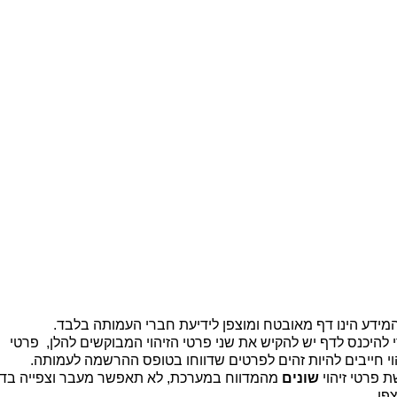
ית |
קיר זיכרון |
מידע כללי לבוגרים |
יצירת קשר
b
מידע הינו דף מאובטח ומוצפן לידיעת חברי העמותה בלבד.
 להיכנס לדף יש להקיש את שני פרטי הזיהוי המבוקשים להלן, פרטי
וי חייבים להיות זהים לפרטים שדווחו בטופס ההרשמה לעמותה.
 פרטי זיהוי
שונים
מהמדווח במערכת, לא תאפשר מעבר וצפייה בד
פן.