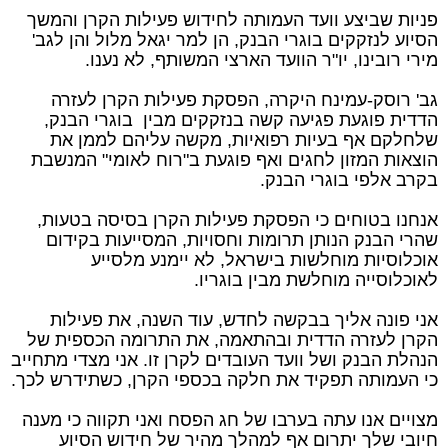
פניות שביצע וועד העמותה לחידוש פעילות הקרן והמשך
הסיוע לנזקקים בוגרי הבנק, הן למר יגאל מלול והן לגב'
מירי רובינו, יו"ר הוועד הארצי המשותף, לא נענו.
גב' רוסק-עמינח היקרה, הפסקת פעילות הקרן לעזרה
הדדית פוגעת פגיעה קשה בנזקקים מבין בוגרי הבנק,
שלחלקם אף בעיות רפואיות, מקשה עליהם לממן את
הוצאות המזון לחגים ואף פוגעת ב"רוח לאומי" המנשבת
בקרב אלפי בוגרי הבנק.
אנחנו בטוחים כי הפסקת פעילות הקרן בסיסה בטעות,
שהרי הבנק הנותן תרומות וחסויות, המסייעות בקידום
אוכלוסיות מוחלשות בישראל, לא יימנע מלסייע
לאוכלוסייה מוחלשת מבין בוגריו.
אני פונה אליך בבקשה לחדש, עוד השנה, את פעילות
הקרן לעזרה הדדית ובהתאמה, את התרומה הכספית של
הנהלת הבנק ושל וועד העובדים לקרן זו. אני מצדי מתחייב
כי העמותה תפקיד את חלקה בכספי הקרן, כשתידרש לכך.
מצויים אנו עתה בערבו של חג הפסח ואני תקווה כי מענה
חיובי שלך יתרום אף למהלך מהיר של חידוש הסיוע