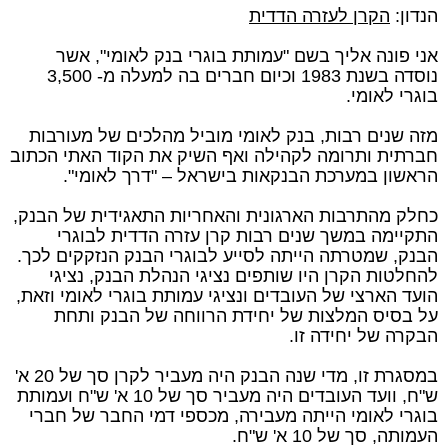
הנדון:
הקרן לעזרה הדדית
אני פונה אליך בשם "עמותת בוגרי בנק לאומי", אשר
נוסדה בשנת 1983 וכיום חברים בה למעלה מ- 3,500
בוגרי לאומי.
מזה שנים רבות, בנק לאומי מוביל מהלכים של מעורבות
חברתית ותרומה לקהילה ואף השיק את הקוד האתי הכתוב
הראשון במערכת הבנקאות בישראל – "דרך לאומי".
כחלק מהתרבות הארגונית והאחריות התאגידית של הבנק,
התקיימה במשך שנים רבות קרן עזרה הדדית לבוגרי
הבנק, שמטרתה הייתה לסייע לבוגרי הבנק הנזקקים לכך.
להחלטות הקרן היו שותפים נציגי הנהלת הבנק, נציגי
הועד הארצי של העובדים ונציגי עמותת בוגרי לאומי וזאת,
על בסיס המלצות של יחידת הרווחה של הבנק ותחת
הבקרה של יחידה זו.
במסגרת זו, מדי שנה הבנק היה מעביר לקרן סך של 20 א'
ש"ח, וועד העובדים היה מעביר סך של 10 א' ש"ח ועמותת
בוגרי לאומי הייתה מעבירה, מכספי דמי החבר של חברי
העמותה, סך של 10 א' ש"ח.