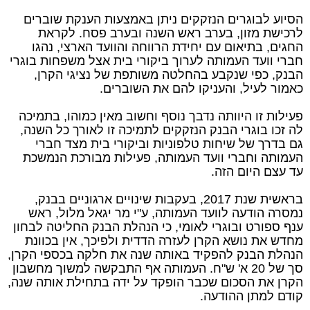
הסיוע לבוגרים הנזקקים ניתן באמצעות הענקת שוברים
לרכישת מזון, בערב ראש השנה ובערב פסח. לקראת
החגים, בתיאום עם יחידת הרווחה והוועד הארצי, נהגו
חברי וועד העמותה לערוך ביקורי בית אצל משפחות בוגרי
הבנק, כפי שנקבע בהחלטה משותפת של נציגי הקרן,
כאמור לעיל, והעניקו להם את השוברים.
פעילות זו היוותה נדבך נוסף וחשוב מאין כמוהו, בתמיכה
לה זכו בוגרי הבנק הנזקקים לתמיכה זו לאורך כל השנה,
גם בדרך של שיחות טלפוניות וביקורי בית מצד חברי
העמותה וחברי וועד העמותה, פעילות מבורכת הנמשכת
עד עצם היום הזה.
בראשית שנת 2017, בעקבות שינויים ארגוניים בבנק,
נמסרה הודעה לוועד העמותה, ע"י מר יגאל מלול, ראש
ענף ספורט ובוגרי לאומי, כי הנהלת הבנק החליטה לבחון
מחדש את נושא הקרן לעזרה הדדית ולפיכך, אין בכוונת
הנהלת הבנק להפקיד באותה שנה את חלקה בכספי הקרן,
סך של 20 א' ש"ח. העמותה אף התבקשה למשוך מחשבון
הקרן את הסכום שכבר הופקד על ידה בתחילת אותה שנה,
קודם למתן ההודעה.