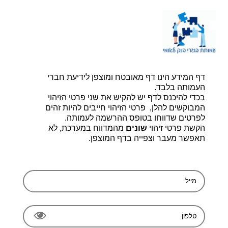
דף הבית |
יצירת קשר |
הרשמה
דף המידע הינו דף מאובטח ומוצפן לידיעת חברי
עמותת בוגרי בנק לאומי, ע.ר 580014348
bogerleumi@walla.com
העמותה בלבד.
בכדי להיכנס לדף יש להקיש את שני פרטי הזיהוי
המבוקשים להלן, פרטי הזיהוי חייבים להיות זהים
לפרטים שדווחו בטופס ההרשמה לעמותה.
הקשת פרטי זיהוי
שונים
מהמדווח במערכת, לא
תאפשר מעבר וצפייה בדף המוצפן.