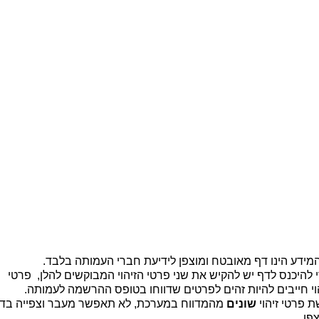
ית |
קיר זיכרון |
מידע כללי לבוגרים |
יצירת קשר
b
מידע הינו דף מאובטח ומוצפן לידיעת חברי העמותה בלבד.
 להיכנס לדף יש להקיש את שני פרטי הזיהוי המבוקשים להלן, פרטי
וי חייבים להיות זהים לפרטים שדווחו בטופס ההרשמה לעמותה.
 פרטי זיהוי
שונים
מהמדווח במערכת, לא תאפשר מעבר וצפייה בד
פן.