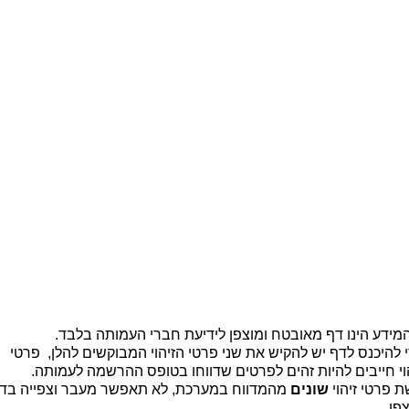
ית |
קיר זיכרון |
מידע כללי לבוגרים |
יצירת קשר
b
מידע הינו דף מאובטח ומוצפן לידיעת חברי העמותה בלבד.
 להיכנס לדף יש להקיש את שני פרטי הזיהוי המבוקשים להלן, פרטי
וי חייבים להיות זהים לפרטים שדווחו בטופס ההרשמה לעמותה.
 פרטי זיהוי
שונים
מהמדווח במערכת, לא תאפשר מעבר וצפייה בד
פן.