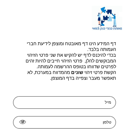
דף הבית |
יצירת קשר |
הרשמה
דף המידע הינו דף מאובטח ומוצפן לידיעת חברי
עמותת בוגרי בנק לאומי, ע.ר 580014348
bogerleumi@walla.com
העמותה בלבד.
בכדי להיכנס לדף יש להקיש את שני פרטי הזיהוי
המבוקשים להלן, פרטי הזיהוי חייבים להיות זהים
לפרטים שדווחו בטופס ההרשמה לעמותה.
הקשת פרטי זיהוי
שונים
מהמדווח במערכת, לא
תאפשר מעבר וצפייה בדף המוצפן.