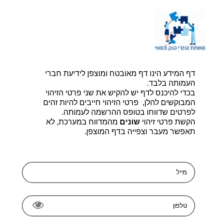
דף הבית |
יצירת קשר |
הרשמה
דף המידע הינו דף מאובטח ומוצפן לידיעת חברי
עמותת בוגרי בנק לאומי, ע.ר 580014348
bogerleumi@walla.com
העמותה בלבד.
בכדי להיכנס לדף יש להקיש את שני פרטי הזיהוי
המבוקשים להלן, פרטי הזיהוי חייבים להיות זהים
לפרטים שדווחו בטופס ההרשמה לעמותה.
הקשת פרטי זיהוי
שונים
מהמדווח במערכת, לא
תאפשר מעבר וצפייה בדף המוצפן.