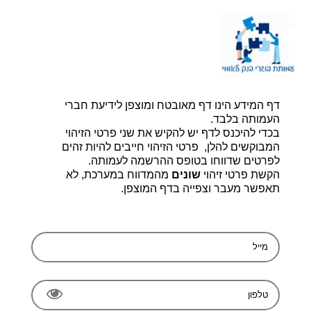
דף הבית |
יצירת קשר |
הרשמה
דף המידע הינו דף מאובטח ומוצפן לידיעת חברי
עמותת בוגרי בנק לאומי, ע.ר 580014348
bogerleumi@walla.com
העמותה בלבד.
בכדי להיכנס לדף יש להקיש את שני פרטי הזיהוי
המבוקשים להלן, פרטי הזיהוי חייבים להיות זהים
לפרטים שדווחו בטופס ההרשמה לעמותה.
הקשת פרטי זיהוי
שונים
מהמדווח במערכת, לא
תאפשר מעבר וצפייה בדף המוצפן.