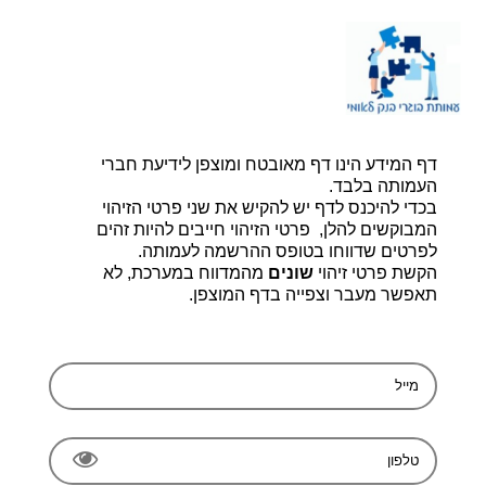
דף הבית |
יצירת קשר |
הרשמה
דף המידע הינו דף מאובטח ומוצפן לידיעת חברי
עמותת בוגרי בנק לאומי, ע.ר 580014348
bogerleumi@walla.com
העמותה בלבד.
בכדי להיכנס לדף יש להקיש את שני פרטי הזיהוי
המבוקשים להלן, פרטי הזיהוי חייבים להיות זהים
לפרטים שדווחו בטופס ההרשמה לעמותה.
הקשת פרטי זיהוי
שונים
מהמדווח במערכת, לא
תאפשר מעבר וצפייה בדף המוצפן.