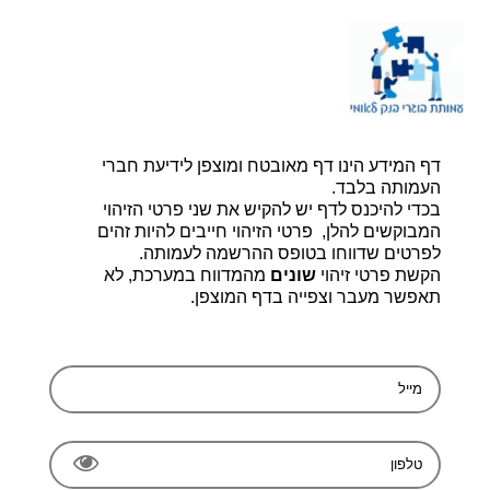
דף הבית |
יצירת קשר |
הרשמה
דף המידע הינו דף מאובטח ומוצפן לידיעת חברי
עמותת בוגרי בנק לאומי, ע.ר 580014348
bogerleumi@walla.com
העמותה בלבד.
בכדי להיכנס לדף יש להקיש את שני פרטי הזיהוי
המבוקשים להלן, פרטי הזיהוי חייבים להיות זהים
לפרטים שדווחו בטופס ההרשמה לעמותה.
הקשת פרטי זיהוי
שונים
מהמדווח במערכת, לא
תאפשר מעבר וצפייה בדף המוצפן.