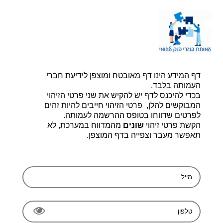
דף הבית |
יצירת קשר |
הרשמה
דף המידע הינו דף מאובטח ומוצפן לידיעת חברי
עמותת בוגרי בנק לאומי, ע.ר 580014348
bogerleumi@walla.com
העמותה בלבד.
בכדי להיכנס לדף יש להקיש את שני פרטי הזיהוי
המבוקשים להלן, פרטי הזיהוי חייבים להיות זהים
לפרטים שדווחו בטופס ההרשמה לעמותה.
הקשת פרטי זיהוי
שונים
מהמדווח במערכת, לא
תאפשר מעבר וצפייה בדף המוצפן.