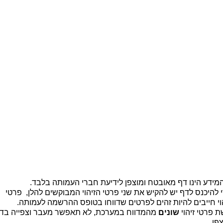
ית |
קיר זיכרון |
מידע כללי לבוגרים |
יצירת קשר
b
מידע הינו דף מאובטח ומוצפן לידיעת חברי העמותה בלבד.
 להיכנס לדף יש להקיש את שני פרטי הזיהוי המבוקשים להלן, פרטי
וי חייבים להיות זהים לפרטים שדווחו בטופס ההרשמה לעמותה.
 פרטי זיהוי
שונים
מהמדווח במערכת, לא תאפשר מעבר וצפייה בד
פן.