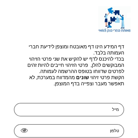
דף הבית |
יצירת קשר |
הרשמה
דף המידע הינו דף מאובטח ומוצפן לידיעת חברי
עמותת בוגרי בנק לאומי, ע.ר 580014348
bogerleumi@walla.com
העמותה בלבד.
בכדי להיכנס לדף יש להקיש את שני פרטי הזיהוי
המבוקשים להלן, פרטי הזיהוי חייבים להיות זהים
לפרטים שדווחו בטופס ההרשמה לעמותה.
הקשת פרטי זיהוי
שונים
מהמדווח במערכת, לא
תאפשר מעבר וצפייה בדף המוצפן.