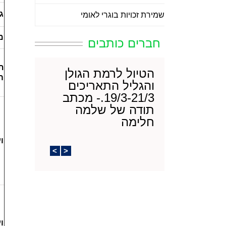
ג
שמירת זכויות בוגרי לאומי
מ
חברים כותבים
ת
פרגנים -
הטיול לרמת הגולן
ה
יון - ינואר
והגליל התאריכים
19/3-21/3.- מכתב
תודה של שלמה
על הארגון המושקע
חלימה
לון לכל הצוות ובמיוחד
ו [...]
ברצוני להודות להנהלת העמותה
ו
על הטיול המקסים שהיה לנו
>
<
בתאריכים הנ"ל.. הטי [...]
ו