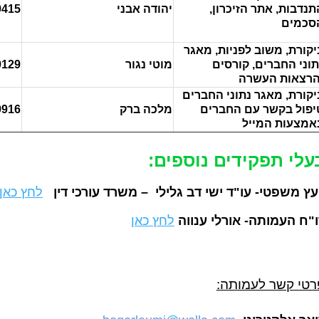
תנדבות, אתר הזיכרון,
יהודה אבני
9415
סכמים
יקורת, משוב לפניות, מאגר
תוני החברים, קורסים
מוטי נגור
9129
הרצאות העשרה
יקורת, מאגר נתוני החברים
יפול בקשר עם החברים
מלכה ברק
9916
אמצעות המייל
עלי תפקידים נוספים:
ועץ משפטי-
עו"ד ישי דב גלילי – משרד עורכי דין
לחץ כאן
"ח העמותה- אורלי ענווה
לחץ כאן
רטי קשר לעמותה: